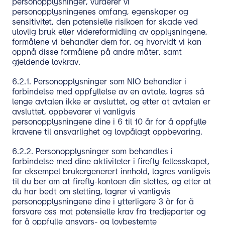
personopplysninger, vurderer vi
personopplysningenes omfang, egenskaper og
sensitivitet, den potensielle risikoen for skade ved
ulovlig bruk eller videreformidling av opplysningene,
formålene vi behandler dem for, og hvorvidt vi kan
oppnå disse formålene på andre måter, samt
gjeldende lovkrav.
6.2.1. Personopplysninger som NIO behandler i
forbindelse med oppfyllelse av en avtale, lagres så
lenge avtalen ikke er avsluttet, og etter at avtalen er
avsluttet, oppbevarer vi vanligvis
personopplysningene dine i 6 til 10 år for å oppfylle
kravene til ansvarlighet og lovpålagt oppbevaring.
6.2.2. Personopplysninger som behandles i
forbindelse med dine aktiviteter i firefly-fellesskapet,
for eksempel brukergenerert innhold, lagres vanligvis
til du ber om at firefly-kontoen din slettes, og etter at
du har bedt om sletting, lagrer vi vanligvis
personopplysningene dine i ytterligere 3 år for å
forsvare oss mot potensielle krav fra tredjeparter og
for å oppfylle ansvars- og lovbestemte