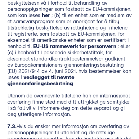
beskyttelsesnivå i forhold til behandling av
personopplysninger som fastsatt av EU-kommisjonen,
som kan leses
her
; (b) til en enhet som er medlem av
et samsvarsprogram som er anerkjent for å tilby
tilstrekkelig beskyttelse av rettighetene og frihetene
til registrerte, som fastsatt av EU-kommisjonen, for
eksempel til amerikanske enheter som er sertifisert i
henhold til
EU-US
rammeverk for personvern
; eller
(c) i henhold til passende sikkerhetstiltak, for
eksempel standardkontraktbestemmelser godkjent
av Europakommisjonens gjennomføringsbeslutning
(EU) 2021/914 av 4. juni 2021, hvis bestemmelser kan
leses i
vedlegget til nevnte
gjennomføringsbeslutning
.
Utenom de ovennevnte tilfellene kan en internasjonal
overføring finne sted med ditt uttrykkelige samtykke.
I så fall vil vi informere deg om dette separat og gi
deg ytterligere informasjon.
7.3.
Hvis du ønsker mer informasjon om overføring av
personopplysninger til utlandet og de rettslige
grunnlagene vi benytter, kan du kontakte oss slik det