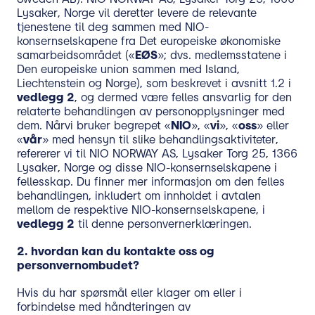
Lysaker, Norge vil deretter levere de relevante
tjenestene til deg sammen med NIO-
konsernselskapene fra Det europeiske økonomiske
samarbeidsområdet («
EØS
»; dvs. medlemsstatene i
Den europeiske union sammen med Island,
Liechtenstein og Norge), som beskrevet i avsnitt 1.2 i
vedlegg 2
, og dermed være felles ansvarlig for den
relaterte behandlingen av personopplysninger med
dem. Nårvi bruker begrepet «
NIO
», «
vi
», «
oss
» eller
«
vår
» med hensyn til slike behandlingsaktiviteter,
refererer vi til NIO NORWAY AS, Lysaker Torg 25, 1366
Lysaker, Norge og disse NIO-konsernselskapene i
fellesskap. Du finner mer informasjon om den felles
behandlingen, inkludert om innholdet i avtalen
mellom de respektive NIO-konsernselskapene, i
vedlegg 2
til denne personvernerklæringen.
2.
hvordan kan du kontakte oss og
personvernombudet?
Hvis du har spørsmål eller klager om eller i
forbindelse med håndteringen av