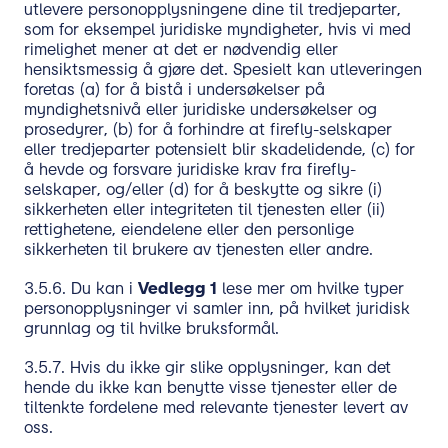
utlevere personopplysningene dine til tredjeparter,
som for eksempel juridiske myndigheter, hvis vi med
rimelighet mener at det er nødvendig eller
hensiktsmessig å gjøre det. Spesielt kan utleveringen
foretas (a) for å bistå i undersøkelser på
myndighetsnivå eller juridiske undersøkelser og
prosedyrer, (b) for å forhindre at firefly-selskaper
eller tredjeparter potensielt blir skadelidende, (c) for
å hevde og forsvare juridiske krav fra firefly-
selskaper, og/eller (d) for å beskytte og sikre (i)
sikkerheten eller integriteten til tjenesten eller (ii)
rettighetene, eiendelene eller den personlige
sikkerheten til brukere av tjenesten eller andre.
3.5.6. Du kan i
Vedlegg 1
lese mer om hvilke typer
personopplysninger vi samler inn, på hvilket juridisk
grunnlag og til hvilke bruksformål.
3.5.7. Hvis du ikke gir slike opplysninger, kan det
hende du ikke kan benytte visse tjenester eller de
tiltenkte fordelene med relevante tjenester levert av
oss.