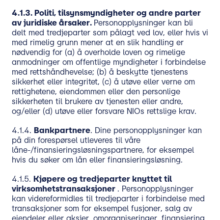
4.1.3.
Politi, tilsynsmyndigheter og andre parter
av juridiske årsaker.
Personopplysninger kan bli
delt med tredjeparter som pålagt ved lov, eller hvis vi
med rimelig grunn mener at en slik handling er
nødvendig for (a) å overholde loven og rimelige
anmodninger om offentlige myndigheter i forbindelse
med rettshåndhevelse; (b) å beskytte tjenestens
sikkerhet eller integritet, (c) å utøve eller verne om
rettighetene, eiendommen eller den personlige
sikkerheten til brukere av tjenesten eller andre,
og/eller (d) utøve eller forsvare NIOs rettslige krav.
4.1.4.
Bankpartnere
. Dine personopplysninger kan
på din forespørsel utleveres til våre
låne-/finansieringsløsningspartnere, for eksempel
hvis du søker om lån eller finansieringsløsning.
4.1.5.
Kjøpere og tredjeparter knyttet til
virksomhetstransaksjoner
. Personopplysninger
kan videreformidles til tredjeparter i forbindelse med
transaksjoner som for eksempel fusjoner, salg av
eiendeler eller aksjer, omorganiseringer, finansiering,