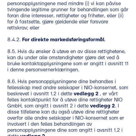
personopplysningene med mindre (i) vi kan påvise
tvingende legitime grunner for behandlingen som går
foran dine interesser, rettigheter og friheter, eller (ii)
for å fastsette, gjøre gjeldende eller forsvare
rettskrav; eller
8.4.2.
For direkte markedsføringsformål
.
8.5. Hvis du ønsker å utøve en av disse rettighetene,
kan du under alle omstendigheter gjøre det ved å
bruke kontaktopplysningene som er angitt i avsnitt 11
i denne personvernerklæringen.
8.6. Hvis personopplysningene dine behandles i
fellesskap med andre selskaper i NIO-konsernet, som
beskrevet i avsnitt 1.2 i dette
vedlegg 2
, er vårt
felles kontaktpunkt for å utøve dine rettigheter NIO
GmbH, som angitt i avsnitt 2 i dette
vedlegg 2
. I
disse tilfellene kan du også utøve dine rettigheter
overfor alle andre selskaper i NIO-konsernet som er
involvert i den felles behandlingen av
personopplysningene dine som angitt i avsnitt 1.2 i