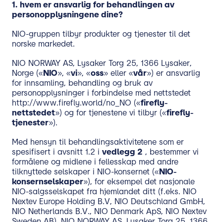
1.
hvem er ansvarlig for behandlingen av
personopplysningene dine?
NIO-gruppen tilbyr produkter og tjenester til det
norske markedet.
NIO NORWAY AS, Lysaker Torg 25, 1366 Lysaker,
Norge («
NIO
», «
vi
», «
oss
» eller «
vår
») er ansvarlig
for innsamling, behandling og bruk av
personopplysninger i forbindelse med nettstedet
http://www.firefly.world/no_NO («
firefly-
nettstedet
») og for tjenestene vi tilbyr («
firefly-
tjenester
»).
Med hensyn til behandlingsaktivitetene som er
spesifisert i avsnitt 1.2 i
vedlegg 2
, bestemmer vi
formålene og midlene i fellesskap med andre
tilknyttede selskaper i NIO-konsernet («
NIO-
konsernselskaper
»), for eksempel det nasjonale
NIO-salgsselskapet fra hjemlandet ditt (f.eks. NIO
Nextev Europe Holding B.V, NIO Deutschland GmbH,
NIO Netherlands B.V., NIO Denmark ApS, NIO Nextev
Sweden AB). NIO NORWAY AS, Lysaker Torg 25, 1366